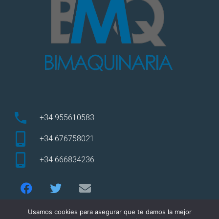
phone
+34 955610583
+34 676758021
+34 666834236
Usamos cookies para asegurar que te damos la mejor
Some text