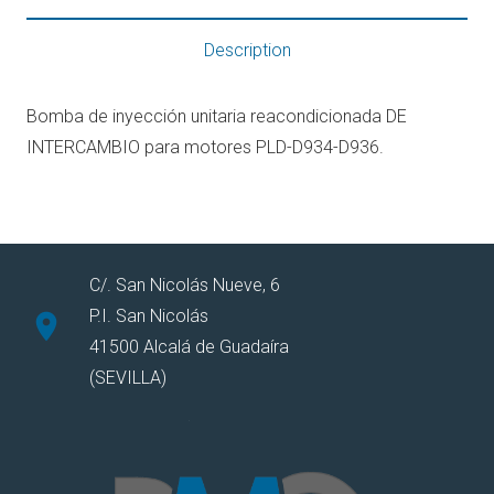
Description
Bomba de inyección unitaria reacondicionada DE
INTERCAMBIO para motores PLD-D934-D936.
C/. San Nicolás Nueve, 6
P.I. San Nicolás
location_on
41500 Alcalá de Guadaíra
(SEVILLA)